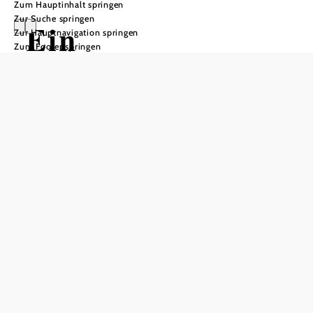
Zum Hauptinhalt springen
Zur Suche springen
Ein
Zur Hauptnavigation springen
Zum Footer springen
"Klassenzimmer
in der Natur" für
Gumpoldskirche
n